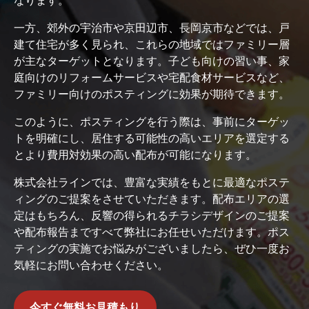
なります。
一方、郊外の宇治市や京田辺市、長岡京市などでは、戸
建て住宅が多く見られ、これらの地域ではファミリー層
が主なターゲットとなります。子ども向けの習い事、家
庭向けのリフォームサービスや宅配食材サービスなど、
ファミリー向けのポスティングに効果が期待できます。
このように、ポスティングを行う際は、事前にターゲッ
トを明確にし、居住する可能性の高いエリアを選定する
とより費用対効果の高い配布が可能になります。
株式会社ラインでは、豊富な実績をもとに最適なポステ
ィングのご提案をさせていただきます。配布エリアの選
定はもちろん、反響の得られるチラシデザインのご提案
や配布報告まですべて弊社にお任せいただけます。ポス
ティングの実施でお悩みがございましたら、ぜひ一度お
気軽にお問い合わせください。
今すぐ無料お見積もり