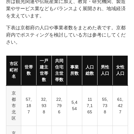
所は観光関連や伝統産業に加え、教育・研究機関、製造
業やサービス業などもバランスよく展開され、地域経済
を支えています。
下表は京都府の人口や事業者数をまとめた表です。京都
府内でポスティングを検討している方は参考にしてくだ
さい。
一戸
共同
市区
世帯
建主
住宅
事業
人口
男性
女性
町村
数
世帯
主世
所数
総数
人口
人口
名
数
帯数
京
都
57,
32,
22,
11
55,
61,
5,4
市
18
93
79
7,1
73
42
54
北
7
8
6
65
8
7
区
京