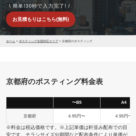
\ 簡単!30秒で入力完了! /
お見積もりはこちら(無料)
ホーム
>
ポスティング全国対応エリア
>
京都府のポスティング
京都府のポスティング料金表
〜B5
A4
京都府
4.95円〜
4.95円〜
※料金は税込価格です。※上記単価は軒並み配布での目
安です。チラシサイズや期間など配布条件により単価が