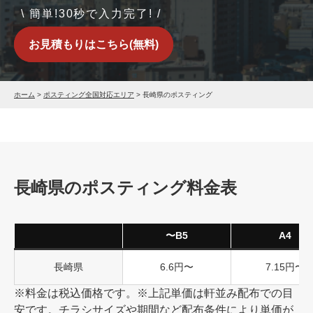
\ 簡単!30秒で入力完了! /
お見積もりはこちら(無料)
ホーム
>
ポスティング全国対応エリア
>
長崎県のポスティング
長崎県のポスティング料金表
〜B5
A4
長崎県
6.6円〜
7.15円〜
※料金は税込価格です。※上記単価は軒並み配布での目
安です。チラシサイズや期間など配布条件により単価が