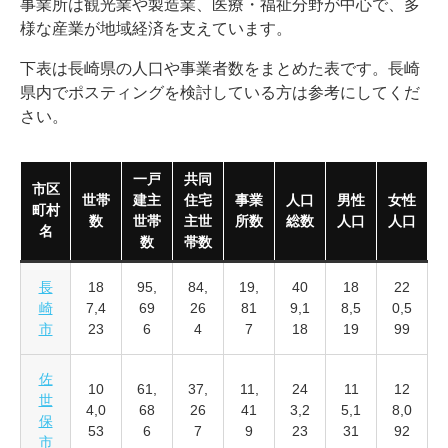
事業所は観光業や製造業、医療・福祉分野が中心で、多
様な産業が地域経済を支えています。
下表は長崎県の人口や事業者数をまとめた表です。長崎
県内でポスティングを検討している方は参考にしてくだ
さい。
一戸
共同
市区
世帯
建主
住宅
事業
人口
男性
女性
町村
数
世帯
主世
所数
総数
人口
人口
名
数
帯数
長
18
95,
84,
19,
40
18
22
崎
7,4
69
26
81
9,1
8,5
0,5
市
23
6
4
7
18
19
99
佐
10
61,
37,
11,
24
11
12
世
4,0
68
26
41
3,2
5,1
8,0
保
53
6
7
9
23
31
92
市