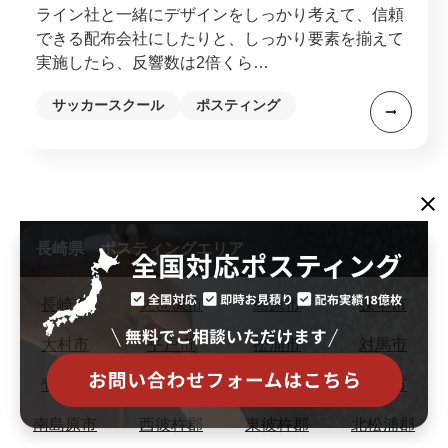
ライン社と一緒にデザインをしっかり考えて、信頼
できる配布会社にしたりと、しっかり要素を揃えて
実施したら、反響数は2倍くら…
サッカースクール
ポスティング
長崎県 ポスティングエリア
長崎市
佐世保市
島原市
諫早市
大村市
平戸市
松浦市
対馬市
壱岐市
五島市
西海市
雲仙市
南島原市
西彼杵郡
東彼杵郡
北松浦郡