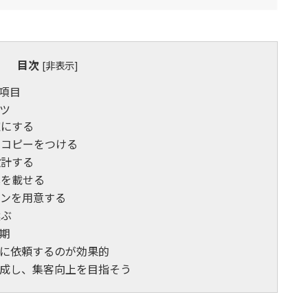
目次
[
非表示
]
項目
ツ
確にする
チコピーをつける
設計する
真を載せる
ーンを用意する
選ぶ
期
に依頼するのが効果的
成し、集客向上を目指そう