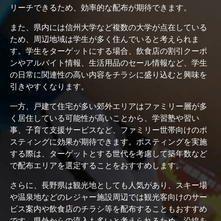
リーチできるため、効率的な配布が期待できます。
また、県内には信州大学など複数の大学が点在している
ため、周辺地域は学生が多く住んでいると考えられま
す。学生をターゲットにする場合、飲食店の割引クーポ
ンやアルバイト情報、生活用品のセール情報など、学生
の日常に関連性の高い内容をチラシに盛り込むと興味を
引きやすくなります。
一方、戸建て住宅が多い郊外エリアはファミリー層が多
く居住している可能性が高いことから、学習塾や習い
事、子育て支援サービスなど、ファミリー世帯向けのポ
スティングに効果が期待できます。ポスティングを実施
する際は、ターゲットとする世代を考慮して築年数など
で配布エリアを選定することをおすすめします。
さらに、長野県は観光地としても人気があり、スキー場
や温泉地などのレジャー施設周辺では観光客向けのサー
ビス案内や飲食店のチラシ等を配布することもおすすめ
です。県外からの流入も多いと考えられるため、沿線を