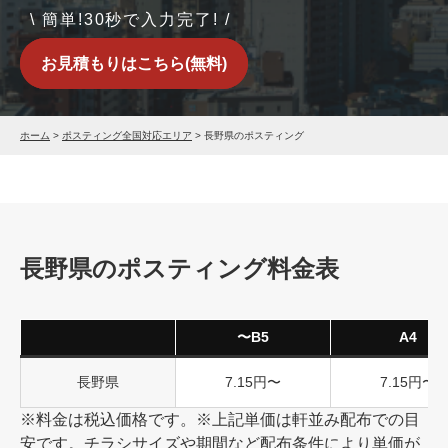
\ 簡単!30秒で入力完了! /
お見積もりはこちら(無料)
ホーム
>
ポスティング全国対応エリア
>
長野県のポスティング
長野県のポスティング料金表
〜B5
A4
長野県
7.15円〜
7.15円〜
※料金は税込価格です。※上記単価は軒並み配布での目
安です。チラシサイズや期間など配布条件により単価が