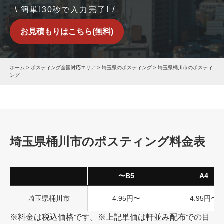
\ 簡単!30秒で入力完了! /
お見積もりはこちら(無料)
ホーム
>
ポスティング全国対応エリア
>
埼玉県のポスティング
>
埼玉県桶川市のポスティ
ング
埼玉県桶川市のポスティング料金表
〜B5
A4
埼玉県桶川市
4.95円〜
4.95円〜
※料金は税込価格です。※上記単価は軒並み配布での目