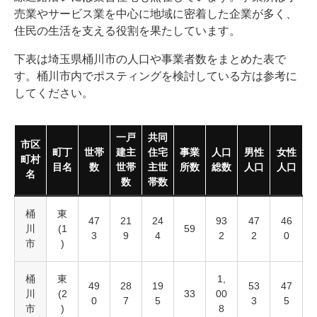
売業やサービス業を中心に地域に密着した企業が多く、
住民の生活を支える役割を果たしています。
下表は埼玉県桶川市の人口や事業者数をまとめた表で
す。桶川市内でポスティングを検討している方は参考に
してください。
一戸
共同
市区
町丁
世帯
建主
住宅
事業
人口
男性
女性
町村
目名
数
世帯
主世
所数
総数
人口
人口
名
数
帯数
桶
東
47
21
24
93
47
46
川
(1
59
3
9
4
2
2
0
市
)
桶
東
1,
49
28
19
53
47
川
(2
33
00
0
7
5
3
5
市
)
8