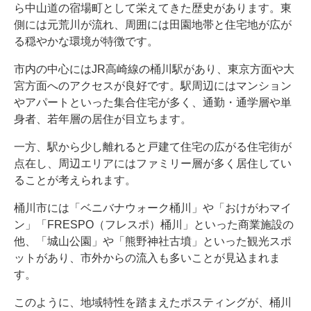
ら中山道の宿場町として栄えてきた歴史があります。東
側には元荒川が流れ、周囲には田園地帯と住宅地が広が
る穏やかな環境が特徴です。
市内の中心にはJR高崎線の桶川駅があり、東京方面や大
宮方面へのアクセスが良好です。駅周辺にはマンション
やアパートといった集合住宅が多く、通勤・通学層や単
身者、若年層の居住が目立ちます。
一方、駅から少し離れると戸建て住宅の広がる住宅街が
点在し、周辺エリアにはファミリー層が多く居住してい
ることが考えられます。
桶川市には「ベニバナウォーク桶川」や「おけがわマイ
ン」「FRESPO（フレスポ）桶川」といった商業施設の
他、「城山公園」や「熊野神社古墳」といった観光スポ
ットがあり、市外からの流入も多いことが見込まれま
す。
このように、地域特性を踏まえたポスティングが、桶川