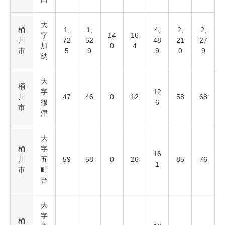
大
桶
1,
1,
4,
2,
2,
字
14
16
川
72
52
48
21
27
加
0
4
市
5
9
9
0
9
納
大
桶
字
12
川
47
46
0
12
58
68
篠
6
市
津
大
桶
字
16
川
五
59
58
0
26
85
76
1
市
町
台
大
字
桶