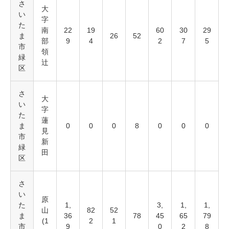
さ
大
い
字
た
南
22
19
60
30
29
ま
26
52
部
9
4
2
7
5
市
領
緑
辻
区
さ
大
い
字
た
蓮
ま
0
0
0
8
0
0
0
見
市
新
緑
田
区
さ
い
原
た
1,
3,
1,
1,
山
82
52
ま
36
78
45
65
79
(1
2
1
市
9
0
2
8