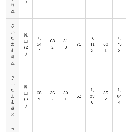
)
緑
区
さ
い
原
た
1,
3,
1,
1,
山
68
81
ま
54
71
41
68
73
(2
2
8
市
7
3
1
2
)
緑
区
さ
い
原
た
1,
1,
山
68
36
30
85
ま
52
89
04
(3
9
2
1
2
市
6
4
)
緑
区
さ