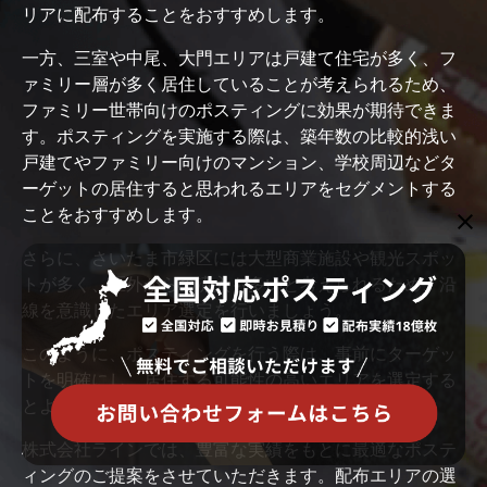
リアに配布することをおすすめします。
一方、三室や中尾、大門エリアは戸建て住宅が多く、フ
ァミリー層が多く居住していることが考えられるため、
ファミリー世帯向けのポスティングに効果が期待できま
す。ポスティングを実施する際は、築年数の比較的浅い
戸建てやファミリー向けのマンション、学校周辺などタ
ーゲットの居住すると思われるエリアをセグメントする
ことをおすすめします。
さらに、さいたま市緑区には大型商業施設や観光スポッ
トが多く、区外からの流入も多いと考えられるため、沿
線を意識したエリア選定を行いましょう。
このように、ポスティングを行う際は、事前にターゲッ
トを明確にし、居住する可能性の高いエリアを選定する
とより費用対効果の高い配布が可能になります。
株式会社ラインでは、豊富な実績をもとに最適なポステ
ィングのご提案をさせていただきます。配布エリアの選