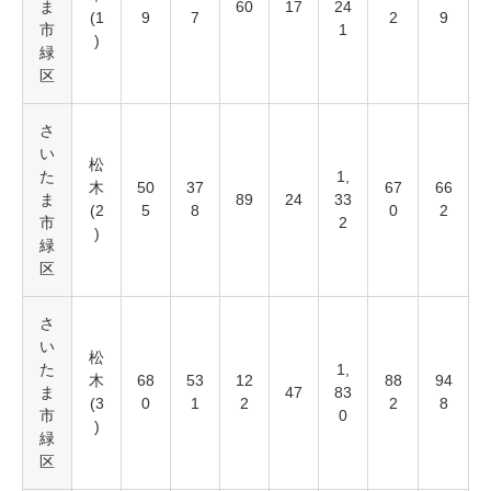
ま
60
17
24
(1
9
7
2
9
市
1
)
緑
区
さ
い
松
た
1,
木
50
37
67
66
ま
89
24
33
(2
5
8
0
2
市
2
)
緑
区
さ
い
松
た
1,
木
68
53
12
88
94
ま
47
83
(3
0
1
2
2
8
市
0
)
緑
区