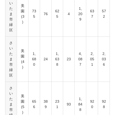
い
美
た
1,
園
73
62
63
57
ま
76
4
20
(3
5
5
7
2
市
9
)
緑
区
さ
い
美
た
1,
1,
4,
2,
2,
園
ま
68
24
63
23
08
05
03
(4
市
0
8
7
1
6
)
緑
区
さ
い
美
た
1,
園
65
38
23
92
92
ま
93
84
(5
6
9
1
0
8
市
8
)