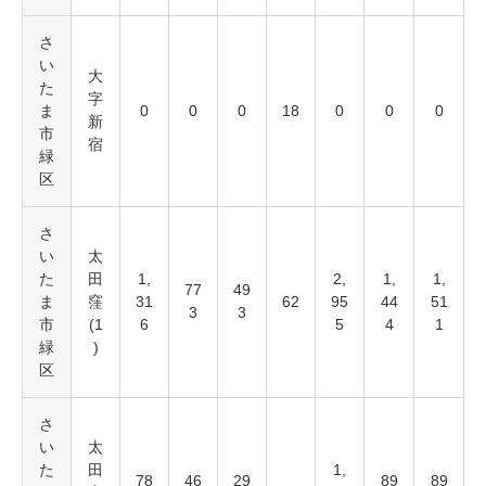
さ
い
大
た
字
ま
0
0
0
18
0
0
0
新
市
宿
緑
区
さ
い
太
た
田
1,
2,
1,
1,
77
49
ま
窪
31
62
95
44
51
3
3
市
(1
6
5
4
1
緑
)
区
さ
い
太
た
田
1,
78
46
29
89
89