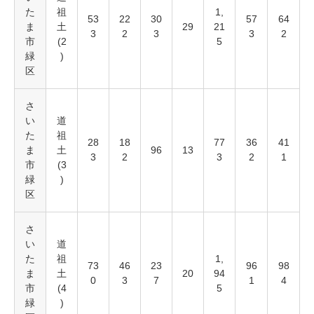
た
祖
1,
53
22
30
57
64
ま
土
29
21
3
2
3
3
2
市
(2
5
緑
)
区
さ
い
道
た
祖
28
18
77
36
41
ま
土
96
13
3
2
3
2
1
市
(3
緑
)
区
さ
い
道
た
祖
1,
73
46
23
96
98
ま
土
20
94
0
3
7
1
4
市
(4
5
緑
)