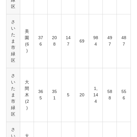
緑
区
さ
い
美
た
園
37
20
14
98
49
48
ま
69
(6
6
8
7
4
7
7
市
)
緑
区
さ
い
大
た
間
1,
36
35
58
55
ま
木
5
20
14
5
1
8
6
市
(2
4
緑
)
区
さ
い
大