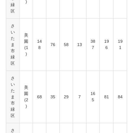
)
緑
区
さ
い
美
た
園
14
38
19
19
ま
76
58
13
(1
8
7
6
1
市
)
緑
区
さ
い
美
た
園
16
ま
68
35
29
7
81
84
(2
5
市
)
緑
区
さ