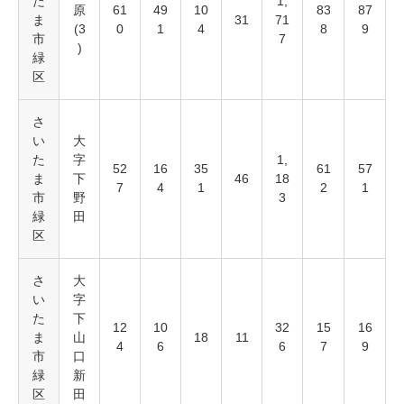
た
1,
原
61
49
10
83
87
ま
31
71
(3
0
1
4
8
9
市
7
)
緑
区
さ
い
大
た
字
1,
52
16
35
61
57
ま
下
46
18
7
4
1
2
1
市
野
3
緑
田
区
さ
大
い
字
た
下
12
10
32
15
16
ま
山
18
11
4
6
6
7
9
市
口
緑
新
区
田