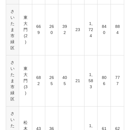
さ
い
東
た
大
1,
66
26
39
84
88
ま
門
23
72
9
0
2
0
4
市
(2
4
緑
)
区
さ
い
東
た
大
1,
68
26
40
80
77
ま
門
21
58
2
5
5
6
7
市
(3
3
緑
)
区
さ
い
松
た
1,
木
43
36
61
62