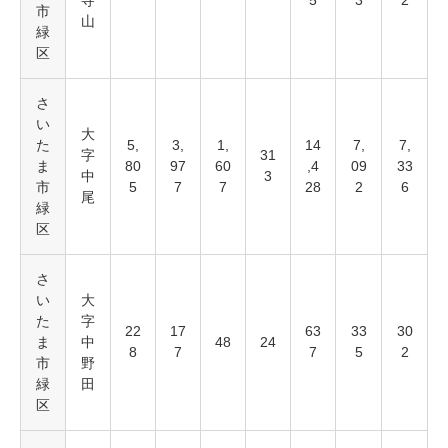
寺
5
3
2
市
山
緑
区
さ
い
大
た
5,
3,
1,
14
7,
7,
字
31
ま
80
97
60
,4
09
33
中
3
市
5
7
7
28
2
6
尾
緑
区
さ
い
大
た
字
22
17
63
33
30
ま
中
48
24
8
7
7
5
2
市
野
緑
田
区