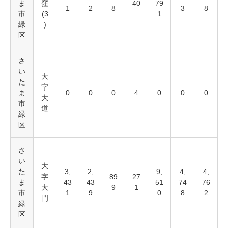
ま
窪
40
79
1
2
8
3
8
市
(3
1
緑
)
区
さ
い
大
た
字
ま
0
0
0
4
0
0
0
大
市
道
緑
区
さ
い
大
た
3,
2,
9,
4,
4,
字
89
27
ま
43
43
51
74
76
大
9
1
市
1
9
0
8
2
門
緑
区