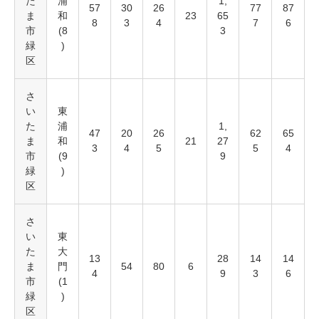
た
浦
1,
57
30
26
77
87
ま
和
23
65
8
3
4
7
6
市
(8
3
緑
)
区
さ
い
東
た
浦
1,
47
20
26
62
65
ま
和
21
27
3
4
5
5
4
市
(9
9
緑
)
区
さ
い
東
た
大
13
28
14
14
ま
門
54
80
6
4
9
3
6
市
(1
緑
)
区