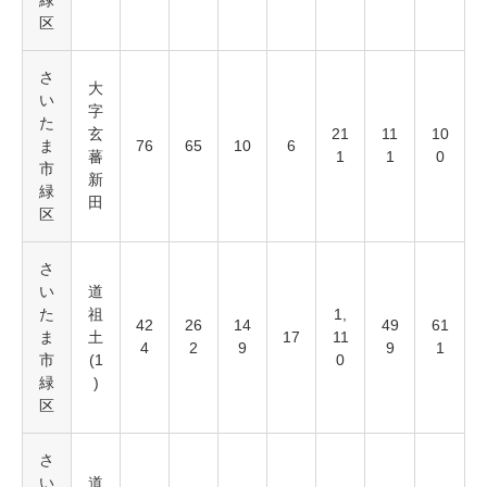
緑
区
さ
大
い
字
た
玄
21
11
10
ま
76
65
10
6
蕃
1
1
0
市
新
緑
田
区
さ
い
道
た
祖
1,
42
26
14
49
61
ま
土
17
11
4
2
9
9
1
市
(1
0
緑
)
区
さ
い
道