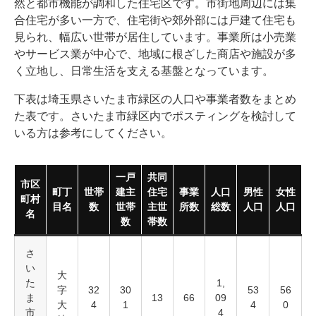
然と都市機能が調和した住宅区です。市街地周辺には集
合住宅が多い一方で、住宅街や郊外部には戸建て住宅も
見られ、幅広い世帯が居住しています。事業所は小売業
やサービス業が中心で、地域に根ざした商店や施設が多
く立地し、日常生活を支える基盤となっています。
下表は埼玉県さいたま市緑区の人口や事業者数をまとめ
た表です。さいたま市緑区内でポスティングを検討して
いる方は参考にしてください。
一戸
共同
市区
町丁
世帯
建主
住宅
事業
人口
男性
女性
町村
目名
数
世帯
主世
所数
総数
人口
人口
名
数
帯数
さ
い
大
た
1,
字
32
30
53
56
ま
13
66
09
大
4
1
4
0
市
4