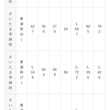
区
さ
い
東
た
浦
1,
62
35
27
80
78
ま
和
29
58
7
0
0
5
2
市
(6
7
緑
)
区
さ
い
東
た
浦
1,
2,
1,
1,
55
56
ま
和
16
86
72
29
42
4
9
市
(7
8
2
6
6
緑
)
区
さ
い
東