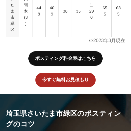
た
間
1,
44
40
65
63
ま
木
38
35
29
8
9
5
5
市
(3
0
緑
)
区
※2023年3月現在
ポスティング料金表はこちら
今すぐ無料お見積もり
埼玉県
さいたま市緑区
のポスティン
グのコツ