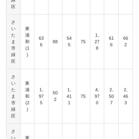
緑
区
さ
い
東
た
浦
1,
63
54
61
66
ま
和
88
75
27
6
5
6
2
市
(1
8
緑
)
区
さ
い
東
た
浦
1,
1,
4,
2,
2,
50
ま
和
97
41
75
97
50
46
2
市
(2
5
1
0
7
3
緑
)
区
さ
い
東