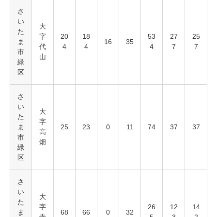
さ
い
大
た
字
20
18
53
27
25
ま
16
35
代
4
4
4
7
7
市
山
緑
区
さ
い
大
た
字
ま
25
23
0
11
74
37
37
高
市
畑
緑
区
さ
い
大
た
字
26
12
14
ま
68
66
0
32