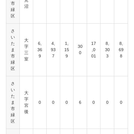
見
市
沼
緑
区
さ
い
大
た
6,
4,
1,
17
8,
8,
字
30
ま
36
93
15
,0
30
69
三
0
市
9
7
9
01
3
8
室
緑
区
さ
い
大
た
字
ま
0
0
0
6
0
0
0
宮
市
後
緑
区