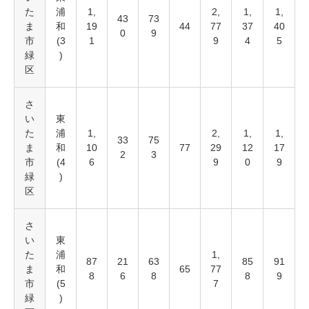
た
浦
1,
2,
1,
1,
43
73
ま
和
19
44
77
37
40
0
9
市
(3
1
9
4
5
緑
)
区
さ
い
東
た
浦
1,
2,
1,
1,
33
75
ま
和
10
77
29
12
17
2
3
市
(4
6
9
0
9
緑
)
区
さ
い
東
た
浦
1,
87
21
63
85
91
ま
和
65
77
8
6
8
8
9
市
(5
7
緑
)