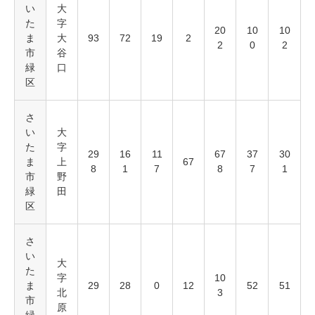
い
大
た
字
20
10
10
ま
大
93
72
19
2
2
0
2
市
谷
緑
口
区
さ
い
大
た
字
29
16
11
67
37
30
ま
上
67
8
1
7
8
7
1
市
野
緑
田
区
さ
い
大
た
字
10
ま
29
28
0
12
52
51
北
3
市
原