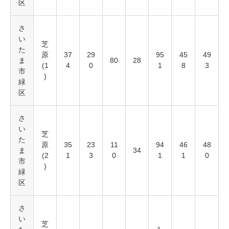
区
さ
い
芝
た
原
37
29
95
45
49
ま
80
28
(1
4
0
1
8
3
市
)
緑
区
さ
い
芝
た
原
35
23
11
94
46
48
ま
34
(2
1
3
0
1
1
0
市
)
緑
区
さ
い
芝