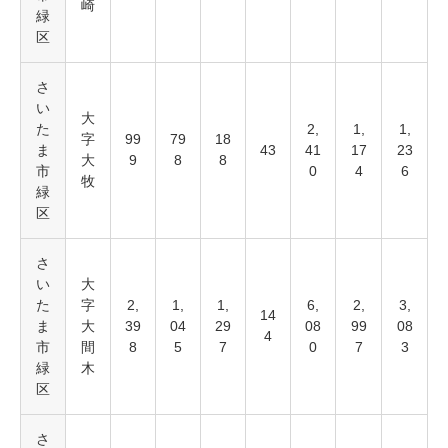
崎
緑
区
さ
い
大
た
2,
1,
1,
字
99
79
18
ま
43
41
17
23
大
9
8
8
市
0
4
6
牧
緑
区
さ
い
大
た
字
2,
1,
1,
6,
2,
3,
14
ま
大
39
04
29
08
99
08
4
市
間
8
5
7
0
7
3
緑
木
区
さ