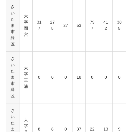
さ
い
大
た
字
31
27
79
41
38
ま
27
53
間
7
8
7
2
5
市
宮
緑
区
さ
い
大
た
字
ま
0
0
0
18
0
0
0
三
市
浦
緑
区
さ
い
大
た
字
ま
8
8
0
37
22
13
9