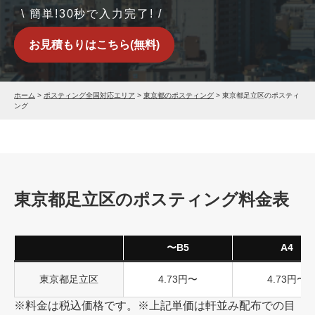
\ 簡単!30秒で入力完了! /
お見積もりはこちら(無料)
ホーム
>
ポスティング全国対応エリア
>
東京都のポスティング
>
東京都足立区のポスティ
ング
東京都足立区のポスティング料金表
〜B5
A4
東京都足立区
4.73円〜
4.73円〜
※料金は税込価格です。※上記単価は軒並み配布での目