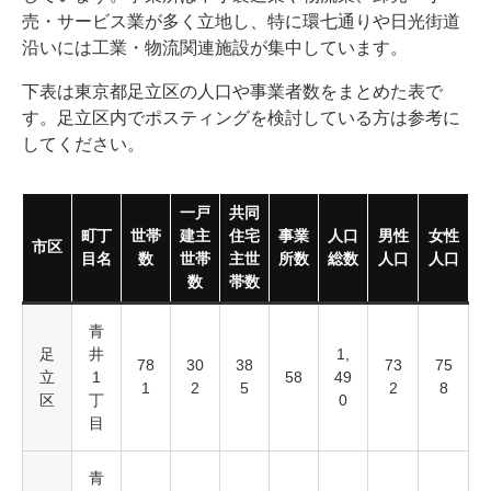
売・サービス業が多く立地し、特に環七通りや日光街道
沿いには工業・物流関連施設が集中しています。
下表は東京都足立区の人口や事業者数をまとめた表で
す。足立区内でポスティングを検討している方は参考に
してください。
一戸
共同
町丁
世帯
建主
住宅
事業
人口
男性
女性
市区
目名
数
世帯
主世
所数
総数
人口
人口
数
帯数
青
足
井
1,
78
30
38
73
75
立
1
58
49
1
2
5
2
8
区
丁
0
目
青